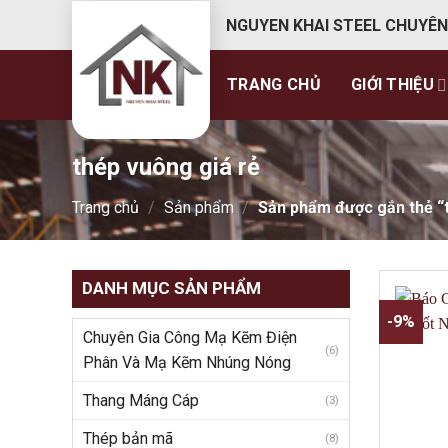
Skip
NGUYEN KHAI STEEL CHUYÊN
to
content
TRANG CHỦ
GIỚI THIỆU
thép vuông giá rẻ
Trang chủ
/
Sản phẩm
/
Sản phẩm được gắn thẻ “t
DANH MỤC SẢN PHẨM
-9%
Chuyên Gia Công Mạ Kẽm Điện
(6)
Phân Và Mạ Kẽm Nhúng Nóng
Thang Máng Cáp
(3)
Thép bản mã
(8)