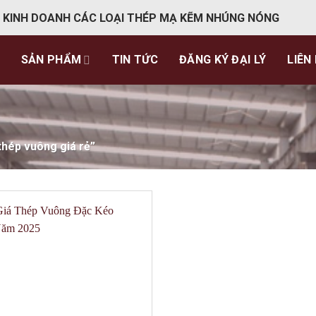
 KINH DOANH CÁC LOẠI THÉP MẠ KẼM NHÚNG NÓNG
SẢN PHẨM
TIN TỨC
ĐĂNG KÝ ĐẠI LÝ
LIÊN
hép vuông giá rẻ”