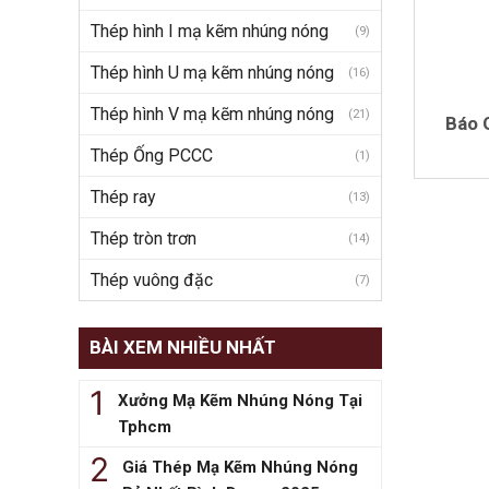
Thép hình I mạ kẽm nhúng nóng
(9)
Thép hình U mạ kẽm nhúng nóng
(16)
Thép hình V mạ kẽm nhúng nóng
(21)
Báo 
Thép Ống PCCC
(1)
Thép ray
(13)
Thép tròn trơn
(14)
Thép vuông đặc
(7)
BÀI XEM NHIỀU NHẤT
Xưởng Mạ Kẽm Nhúng Nóng Tại
Tphcm
Giá Thép Mạ Kẽm Nhúng Nóng