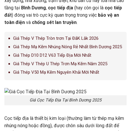
xây dựng, nhà xưởng, trạm điện, khu dân cư hay tòa nhà cao
tầng tại
Bình Dương
,
cọc tiếp địa
(hay còn gọi là
cọc tiếp
đất
) đóng vai trò cực kỳ quan trọng trong việc
bảo vệ an
toàn điện
và
chống sét lan truyền
.
Giá Thép V Thép Tròn trơn Tại ĐắK Lắk 2026
Giá Thép Mạ Kẽm Nhúng Nóng Rẻ Nhất Bình Dương 2025
Giá Thép D10 D12 V63 Tiếp Địa Mới Nhất
Giá Thép V Thép U Thép Trơn Mạ Kẽm Năm 2025
Giá Thép V50 Mạ Kẽm Nguyên Khải Mới Nhất
Giá Cọc Tiếp Địa Tại Bình Dương 2025
Cọc tiếp địa là thiết bị kim loại (thường làm từ thép mạ kẽm
nhúng nóng hoặc đồng), được chôn sâu dưới lòng đất để