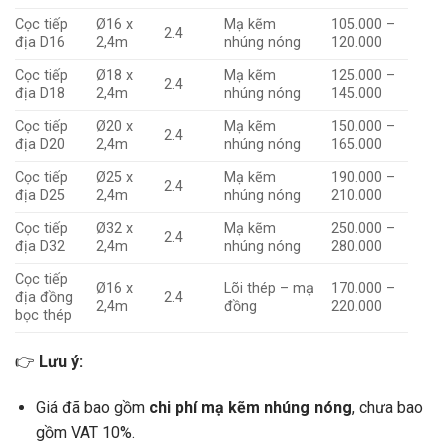
Cọc tiếp
Ø16 x
Mạ kẽm
105.000 –
2.4
địa D16
2,4m
nhúng nóng
120.000
Cọc tiếp
Ø18 x
Mạ kẽm
125.000 –
2.4
địa D18
2,4m
nhúng nóng
145.000
Cọc tiếp
Ø20 x
Mạ kẽm
150.000 –
2.4
địa D20
2,4m
nhúng nóng
165.000
Cọc tiếp
Ø25 x
Mạ kẽm
190.000 –
2.4
địa D25
2,4m
nhúng nóng
210.000
Cọc tiếp
Ø32 x
Mạ kẽm
250.000 –
2.4
địa D32
2,4m
nhúng nóng
280.000
Cọc tiếp
Ø16 x
Lõi thép – mạ
170.000 –
địa đồng
2.4
2,4m
đồng
220.000
bọc thép
👉
Lưu ý:
Giá đã bao gồm
chi phí mạ kẽm nhúng nóng
, chưa bao
gồm VAT 10%.