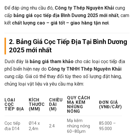
Để đáp ứng nhu cầu đó,
Công ty Thép Nguyên Khải
cung
cấp
bảng giá cọc tiếp địa Bình Dương 2025 mới nhất
, cam
kết
chất lượng cao – giá tốt – giao hàng tận nơi
.
2. Bảng
Giá Cọc Tiếp Địa Tại Bình Dương
2025
mới nhất
Dưới đây là
bảng giá tham khảo
cho các loại cọc tiếp địa
phổ biến hiện nay do
Công ty TNHH Thép Nguyên Khải
cung cấp. Giá có thể thay đổi tùy theo số lượng đặt hàng,
chủng loại vật liệu và yêu cầu mạ kẽm:
QUY CÁCH
LOẠI
KÍCH
CHIỀU
MẠ KẼM
ĐƠN GIÁ
CỌC
THƯỚC
DÀI
NHÚNG
(VNĐ/CÂY)
TIẾP ĐỊA
(MM)
(M)
NÓNG
Mạ kẽm
Cọc tiếp
Ø14 x
85.000 –
2.4
nhúng nóng
địa D14
2,4m
95.000
60–80µm