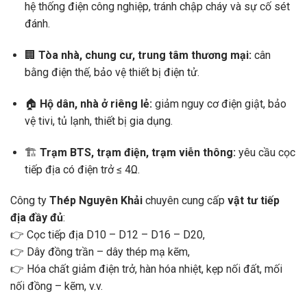
hệ thống điện công nghiệp, tránh chập cháy và sự cố sét
đánh.
🏢
Tòa nhà, chung cư, trung tâm thương mại:
cân
bằng điện thế, bảo vệ thiết bị điện tử.
🏠
Hộ dân, nhà ở riêng lẻ:
giảm nguy cơ điện giật, bảo
vệ tivi, tủ lạnh, thiết bị gia dụng.
🏗️
Trạm BTS, trạm điện, trạm viễn thông:
yêu cầu cọc
tiếp địa có điện trở ≤ 4Ω.
Công ty
Thép Nguyên Khải
chuyên cung cấp
vật tư tiếp
địa đầy đủ
:
👉 Cọc tiếp địa D10 – D12 – D16 – D20,
👉 Dây đồng trần – dây thép mạ kẽm,
👉 Hóa chất giảm điện trở, hàn hóa nhiệt, kẹp nối đất, mối
nối đồng – kẽm, v.v.