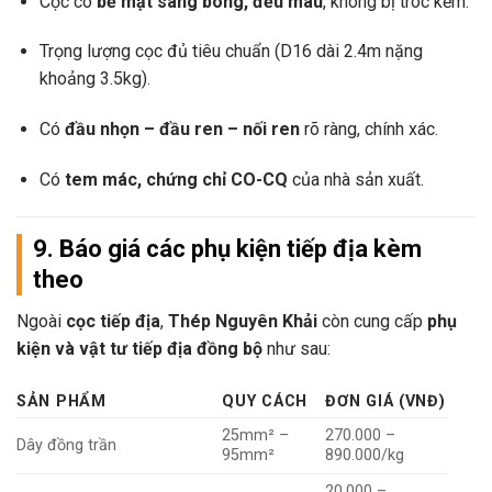
Cọc có
bề mặt sáng bóng, đều màu
, không bị tróc kẽm.
Trọng lượng cọc đủ tiêu chuẩn (D16 dài 2.4m nặng
khoảng 3.5kg).
Có
đầu nhọn – đầu ren – nối ren
rõ ràng, chính xác.
Có
tem mác, chứng chỉ CO-CQ
của nhà sản xuất.
9. Báo giá các phụ kiện tiếp địa kèm
theo
Ngoài
cọc tiếp địa
,
Thép Nguyên Khải
còn cung cấp
phụ
kiện và vật tư tiếp địa đồng bộ
như sau:
SẢN PHẨM
QUY CÁCH
ĐƠN GIÁ (VNĐ)
25mm² –
270.000 –
Dây đồng trần
95mm²
890.000/kg
20.000 –