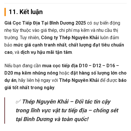
11. Kết luận
Giá Cọc Tiếp Địa Tại Bình Dương 2025
có sự biến động
nhẹ tùy thuộc vào giá thép, chi phí mạ kẽm và nhu cầu thị
trường. Tuy nhiên,
Công ty Thép Nguyên Khải
luôn đảm
bảo
mức giá cạnh tranh nhất
,
chất lượng đạt tiêu chuẩn
cao
, và
dịch vụ hậu mãi tận tâm
.
Nếu bạn đang cần
mua cọc tiếp địa D10 – D12 – D16 –
D20 mạ kẽm nhúng nóng
hoặc
đặt hàng số lượng lớn cho
dự án
, hãy liên hệ ngay với
Thép Nguyên Khải
để được
báo
giá tốt nhất trong ngày
.
✅
Thép Nguyên Khải – Đối tác tin cậy
trong lĩnh vực vật tư tiếp địa – chống sét
tại Bình Dương và toàn quốc!