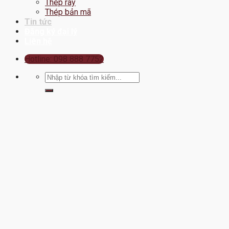
Thép ray
Thép bản mã
Tin tức
Đăng ký đại lý
Liên hệ
Hotline: 098 888 7752
Tìm
kiếm: