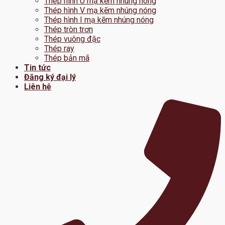
Thép hình U mạ kẽm nhúng nóng
Thép hình V mạ kẽm nhúng nóng
Thép hình I mạ kẽm nhúng nóng
Thép tròn trơn
Thép vuông đặc
Thép ray
Thép bản mã
Tin tức
Đăng ký đại lý
Liên hệ