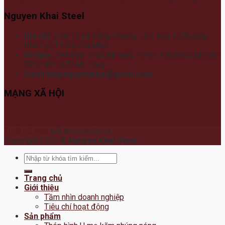
Nguyen Khai Steel
Địa chỉ:
574/11 Lê Hồng Phong, Tổ 4 Khu 7, Phường
Phú Lợi, TP Hồ Chí Minh
Hotline:
098 888 7752 Mr Hiếu – 097 778 6902 Mr Tín -
0912 891 479 Mr Long
Email:thepnguyenkhai@gmail.com
MẠNG XÃ HỘI
Thiết kế web
bởi anvymedia.vn
Copyright 2026 ©
Nguyen Khai Steel
Tìm
kiếm:
Trang chủ
Giới thiệu
Tầm nhìn doanh nghiệp
Tiêu chí hoạt động
Sản phẩm