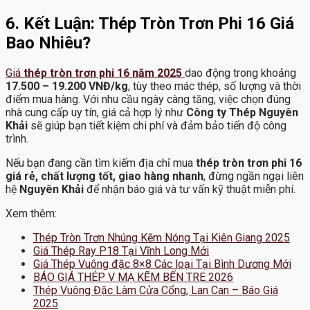
6. Kết Luận: Thép Tròn Trơn Phi 16 Giá
Bao Nhiêu?
Giá
thép tròn trơn phi 16 năm 2025
dao động trong khoảng
17.500 – 19.200 VNĐ/kg
, tùy theo mác thép, số lượng và thời
điểm mua hàng. Với nhu cầu ngày càng tăng, việc chọn đúng
nhà cung cấp uy tín, giá cả hợp lý như
Công ty Thép Nguyên
Khải
sẽ giúp bạn tiết kiệm chi phí và đảm bảo tiến độ công
trình.
Nếu bạn đang cần tìm kiếm địa chỉ mua
thép tròn trơn phi 16
giá rẻ, chất lượng tốt, giao hàng nhanh
, đừng ngần ngại liên
hệ
Nguyên Khải
để nhận báo giá và tư vấn kỹ thuật miễn phí.
Xem thêm:
Thép Tròn Trơn Nhúng Kẽm Nóng Tại Kiên Giang 2025
Giá Thép Ray P18 Tại Vĩnh Long Mới
Giá Thép Vuông đặc 8×8 Các loại Tại Bình Dương Mới
BÁO GIÁ THÉP V MẠ KẼM BẾN TRE 2026
Thép Vuông Đặc Làm Cửa Cổng, Lan Can – Báo Giá
2025