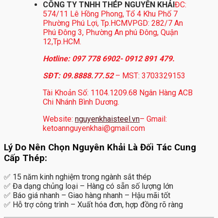
CÔNG TY TNHH THÉP NGUYÊN KHẢI
ĐC:
574/11 Lê Hồng Phong, Tổ 4 Khu Phố 7
Phường Phú Lợi, Tp.HCM
VPGD: 282/7 An
Phú Đông 3, Phường An phú Đông, Quận
12,Tp.HCM.
Hotline: 097 778 6902- 0912 891 479.
SĐT: 09.8888.77.52
– MST: 3703329153
Tài Khoản Số: 1104.1209.68 Ngân Hàng ACB
Chi Nhánh Bình Dương.
Website:
nguyenkhaisteel.vn
– Gmail:
ketoannguyenkhai@gmail.com
Lý Do Nên Chọn Nguyên Khải Là Đối Tác Cung
Cấp Thép:
✅ 15 năm kinh nghiệm trong ngành sắt thép
✅ Đa dạng chủng loại – Hàng có sẵn số lượng lớn
✅ Báo giá nhanh – Giao hàng nhanh – Hậu mãi tốt
✅ Hỗ trợ công trình – Xuất hóa đơn, hợp đồng rõ ràng