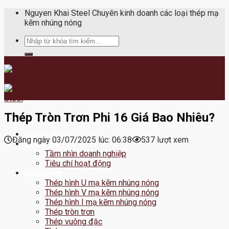
Skip
Nguyen Khai Steel Chuyên kinh doanh các loại thép mạ
to
kẽm nhúng nóng
content
Tìm
kiếm:
Thép Tròn Trơn Phi 16 Giá Bao Nhiêu?
Trang chủ
Đăng ngày 03/07/2025 lúc: 06:38
537 lượt xem
Giới thiệu
Tầm nhìn doanh nghiệp
Tiêu chí hoạt động
Sản phẩm
Thép hình U mạ kẽm nhúng nóng
Thép hình V mạ kẽm nhúng nóng
Thép hình I mạ kẽm nhúng nóng
Thép tròn trơn
Thép vuông đặc