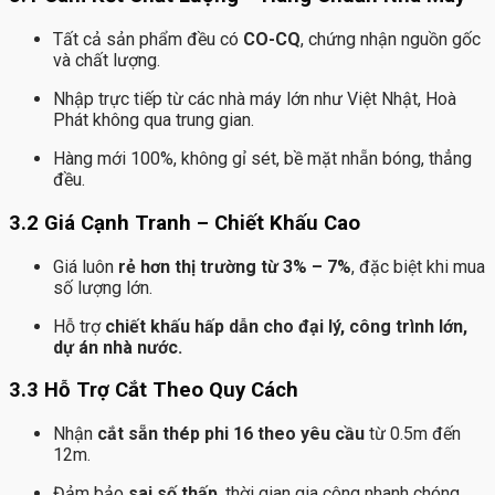
Tất cả sản phẩm đều có
CO-CQ
, chứng nhận nguồn gốc
và chất lượng.
Nhập trực tiếp từ các nhà máy lớn như Việt Nhật, Hoà
Phát không qua trung gian.
Hàng mới 100%, không gỉ sét, bề mặt nhẵn bóng, thẳng
đều.
3.2 Giá Cạnh Tranh – Chiết Khấu Cao
Giá luôn
rẻ hơn thị trường từ 3% – 7%
, đặc biệt khi mua
số lượng lớn.
Hỗ trợ
chiết khấu hấp dẫn cho đại lý, công trình lớn,
dự án nhà nước.
3.3 Hỗ Trợ Cắt Theo Quy Cách
Nhận
cắt sẵn thép phi 16 theo yêu cầu
từ 0.5m đến
12m.
Đảm bảo
sai số thấp
, thời gian gia công nhanh chóng.