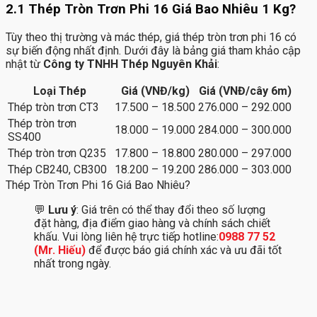
2.1 Thép Tròn Trơn Phi 16 Giá Bao Nhiêu 1 Kg?
Tùy theo thị trường và mác thép, giá thép tròn trơn phi 16 có
sự biến động nhất định. Dưới đây là bảng giá tham khảo cập
nhật từ
Công ty TNHH Thép Nguyên Khải
:
Loại Thép
Giá (VNĐ/kg)
Giá (VNĐ/cây 6m)
Thép tròn trơn CT3
17.500 – 18.500
276.000 – 292.000
Thép tròn trơn
18.000 – 19.000
284.000 – 300.000
SS400
Thép tròn trơn Q235
17.800 – 18.800
280.000 – 297.000
Thép CB240, CB300
18.200 – 19.200
286.000 – 303.000
Thép Tròn Trơn Phi 16 Giá Bao Nhiêu?
💬
Lưu ý
: Giá trên có thể thay đổi theo số lượng
đặt hàng, địa điểm giao hàng và chính sách chiết
khấu. Vui lòng liên hệ trực tiếp hotline:
0988 77 52
(Mr. Hiếu)
để được báo giá chính xác và ưu đãi tốt
nhất trong ngày.