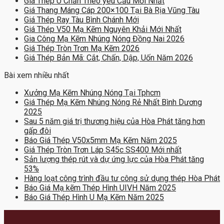
Giá Thép U Chấn Theo yêu Cầu Mới Nhất
Giá Thang Máng Cáp 200×100 Tại Bà Rịa Vũng Tàu
Giá Thép Ray Tàu Bình Chánh Mới
Giá Thép V50 Mạ Kẽm Nguyên Khải Mới Nhất
Gia Công Mạ Kẽm Nhúng Nóng Đồng Nai 2026
Giá Thép Tròn Trơn Mạ Kẽm 2026
Giá Thép Bản Mã: Cắt, Chấn, Dập, Uốn Năm 2026
Bài xem nhiều nhất
Xưởng Mạ Kẽm Nhúng Nóng Tại Tphcm
Giá Thép Mạ Kẽm Nhúng Nóng Rẻ Nhất Bình Dương
2025
Sau 5 năm giá trị thương hiệu của Hòa Phát tăng hơn
gấp đôi
Báo Giá Thép V50x5mm Mạ Kẽm Năm 2025
Giá Thép Tròn Trơn Láp S45c SS400 Mới nhất
Sản lượng thép rút và dự ứng lực của Hòa Phát tăng
53%
Hàng loạt công trình đầu tư công sử dụng thép Hòa Phát
Báo Giá Mạ kẽm Thép Hình UIVH Năm 2025
Báo Giá Thép Hình U Mạ Kẽm Năm 2025