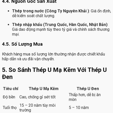
4.4. Nguồn Gốc Sản Xuất
Thép trong nước (Công Ty Nguyên Khải )
: Giá ổn định,
dễ kiểm soát chất lượng.
Thép nhập khẩu (Trung Quốc, Hàn Quốc, Nhật Bản)
:
Giá dao động mạnh tùy theo tỷ giá và chính sách thương
mại.
4.5. Số Lượng Mua
Khách hàng mua số lượng lớn thường nhận được chiết khấu
hấp dẫn và ưu đãi vận chuyển.
5. So Sánh Thép U Mạ Kẽm Với Thép U
Đen
Tiêu chí
Thép U Mạ Kẽm
Thép U Đen
Thấp hơn, dễ bị ăn
Độ bền
Cao, chống gỉ sét tốt
mòn
15 – 20 năm tùy môi
Tuổi thọ
5 – 10 năm
trường