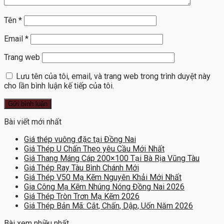
Tên
*
Email
*
Trang web
Lưu tên của tôi, email, và trang web trong trình duyệt này
cho lần bình luận kế tiếp của tôi.
Bài viết mới nhất
Giá thép vuông đặc tại Đồng Nai
Giá Thép U Chấn Theo yêu Cầu Mới Nhất
Giá Thang Máng Cáp 200×100 Tại Bà Rịa Vũng Tàu
Giá Thép Ray Tàu Bình Chánh Mới
Giá Thép V50 Mạ Kẽm Nguyên Khải Mới Nhất
Gia Công Mạ Kẽm Nhúng Nóng Đồng Nai 2026
Giá Thép Tròn Trơn Mạ Kẽm 2026
Giá Thép Bản Mã: Cắt, Chấn, Dập, Uốn Năm 2026
Bài xem nhiều nhất