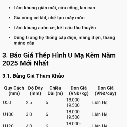
Làm khung giàn mái, cửa cổng, lan can
Gia công cơ khí, chế tạo máy móc
Làm khung sườn xe, kết cấu tàu thuyền
Dùng trong hệ thống cáp điện, máng điện, thang
máng cáp
3. Báo Giá Thép Hình U Mạ Kẽm Năm
2025 Mới Nhất
3.1. Bảng Giá Tham Khảo
Quy Cách
Độ Dày
Chiều
Đơn Giá
Đơn Giá
(mm)
(mm)
Dài (m)
(VNĐ/kg)
(VNĐ/cây)
18.000-
U50
2.5
6
Liên Hệ
19.500
18.000-
U100
3.0
6
Liên Hệ
19.500
18.000-
U120
4.0
6
Liên Hệ