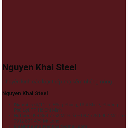
Nguyen Khai Steel
Chuyên kinh các loại thép mạ kẽm nhúng nóng
Nguyen Khai Steel
Địa chỉ:
574/11 Lê Hồng Phong, Tổ 4 Khu 7, Phường
Phú Lợi, TP Hồ Chí Minh
Hotline:
098 888 7752 Mr Hiếu – 097 778 6902 Mr Tín -
0912 891 479 Mr Long
Email:thepnguyenkhai@gmail.com