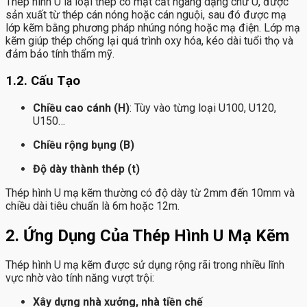
Thép hình U là loại thép có mặt cắt ngang dạng chữ U, được
sản xuất từ thép cán nóng hoặc cán nguội, sau đó được mạ
lớp kẽm bằng phương pháp nhúng nóng hoặc mạ điện. Lớp mạ
kẽm giúp thép chống lại quá trình oxy hóa, kéo dài tuổi thọ và
đảm bảo tính thẩm mỹ.
1.2. Cấu Tạo
Chiều cao cánh (H)
: Tùy vào từng loại U100, U120,
U150…
Chiều rộng bụng (B)
Độ dày thành thép (t)
Thép hình U mạ kẽm thường có độ dày từ 2mm đến 10mm và
chiều dài tiêu chuẩn là 6m hoặc 12m.
2. Ứng Dụng Của Thép Hình U Mạ Kẽm
Thép hình U mạ kẽm được sử dụng rộng rãi trong nhiều lĩnh
vực nhờ vào tính năng vượt trội:
Xây dựng nhà xưởng, nhà tiền chế