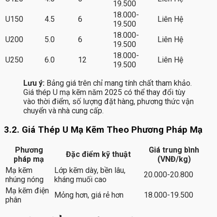
19.500
18.000-
U150
4.5
6
Liên Hệ
19.500
18.000-
U200
5.0
6
Liên Hệ
19.500
18.000-
U250
6.0
12
Liên Hệ
19.500
Lưu ý:
Bảng giá trên chỉ mang tính chất tham khảo.
Giá thép U mạ kẽm năm 2025 có thể thay đổi tùy
vào thời điểm, số lượng đặt hàng, phương thức vận
chuyển và nhà cung cấp.
3.2. Giá Thép U Mạ Kẽm Theo Phương Pháp Mạ
Phương
Giá trung bình
Đặc điểm kỹ thuật
pháp mạ
(VNĐ/kg)
Mạ kẽm
Lớp kẽm dày, bền lâu,
20.000-20.800
nhúng nóng
kháng muối cao
Mạ kẽm điện
Mỏng hơn, giá rẻ hơn
18.000-19.500
phân