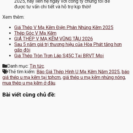
2025, hãy liên hệ ngay với công ty chúng tôi để
được tư vấn chi tiết và hỗ trợ kịp thời!
Xem thêm:
Giá Thép V Mạ Kẽm Điện Phân Nhúng Kẽm 2025
Thép Góc V Mạ Kẽm
GIÁ THÉP V MẠ KẼM VŨNG TÀU 2026
Sau 5 năm giá trị thương hiệu của Hòa Phát tăng hơn
gấp đôi
Giá Thép Tròn Trơn Láp S45C Tại BRVT Moi
Danh mục:
Tin tức
.
Thẻ tìm kiếm:
Báo Giá Thép Hình U Mạ Kẽm Năm 2025
,
báo
giá thép u mạ kẽm tại tphcm
,
giá thép u mạ kẽm nhúng nóng
,
mua thép u mạ kẽm ở đâu
.
Bài viết cùng chủ đề: