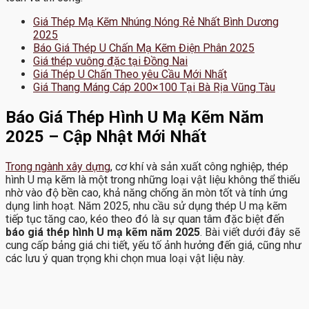
Giá Thép Mạ Kẽm Nhúng Nóng Rẻ Nhất Bình Dương
2025
Báo Giá Thép U Chấn Mạ Kẽm Điện Phân 2025
Giá thép vuông đặc tại Đồng Nai
Giá Thép U Chấn Theo yêu Cầu Mới Nhất
Giá Thang Máng Cáp 200×100 Tại Bà Rịa Vũng Tàu
Báo Giá Thép Hình U Mạ Kẽm Năm
2025 – Cập Nhật Mới Nhất
Trong ngành xây dựng
, cơ khí và sản xuất công nghiệp, thép
hình U mạ kẽm là một trong những loại vật liệu không thể thiếu
nhờ vào độ bền cao, khả năng chống ăn mòn tốt và tính ứng
dụng linh hoạt. Năm 2025, nhu cầu sử dụng thép U mạ kẽm
tiếp tục tăng cao, kéo theo đó là sự quan tâm đặc biệt đến
báo giá thép hình U mạ kẽm năm 2025
. Bài viết dưới đây sẽ
cung cấp bảng giá chi tiết, yếu tố ảnh hưởng đến giá, cũng như
các lưu ý quan trọng khi chọn mua loại vật liệu này.