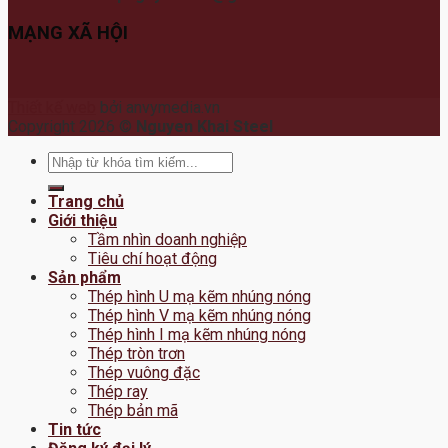
MẠNG XÃ HỘI
Thiết kế web
bởi anvymedia.vn
Copyright 2026 ©
Nguyen Khai Steel
Tìm
kiếm:
Trang chủ
Giới thiệu
Tầm nhìn doanh nghiệp
Tiêu chí hoạt động
Sản phẩm
Thép hình U mạ kẽm nhúng nóng
Thép hình V mạ kẽm nhúng nóng
Thép hình I mạ kẽm nhúng nóng
Thép tròn trơn
Thép vuông đặc
Thép ray
Thép bản mã
Tin tức