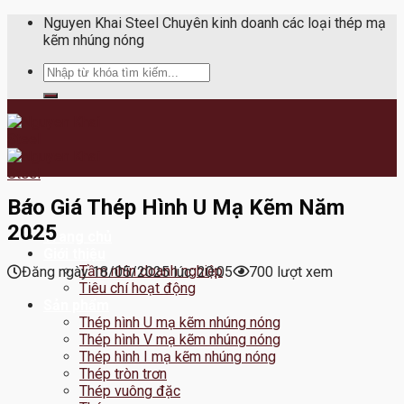
Skip
Nguyen Khai Steel Chuyên kinh doanh các loại thép mạ
to
kẽm nhúng nóng
content
Tìm
kiếm:
Báo Giá Thép Hình U Mạ Kẽm Năm
2025
Trang chủ
Giới thiệu
Tầm nhìn doanh nghiệp
Đăng ngày 18/05/2025 lúc: 20:05
700 lượt xem
Tiêu chí hoạt động
Sản phẩm
Thép hình U mạ kẽm nhúng nóng
Thép hình V mạ kẽm nhúng nóng
Thép hình I mạ kẽm nhúng nóng
Thép tròn trơn
Thép vuông đặc