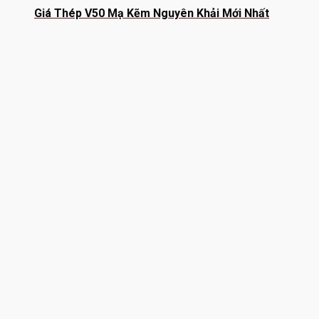
Giá Thép V50 Mạ Kẽm Nguyên Khải Mới Nhất