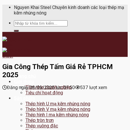
Skip
Nguyen Khai Steel Chuyên kinh doanh các loại thép mạ
to
kẽm nhúng nóng
content
Tìm
kiếm:
Gia Công Thép Tấm Giá Rẻ TPHCM
2025
Trang chủ
Giới thiệu
Tầm nhìn doanh nghiệp
Đăng ngày 08/06/2025 lúc: 01:50
537 lượt xem
Tiêu chí hoạt động
Sản phẩm
Thép hình U mạ kẽm nhúng nóng
Thép hình V mạ kẽm nhúng nóng
Thép hình I mạ kẽm nhúng nóng
Thép tròn trơn
Thép vuông đặc