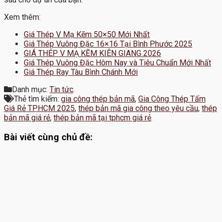
Xem thêm:
Giá Thép V Mạ Kẽm 50×50 Mới Nhất
Giá Thép Vuông Đặc 16×16 Tại Bình Phước 2025
GIÁ THÉP V MẠ KẼM KIÊN GIANG 2026
Giá Thép Vuông Đặc Hôm Nay và Tiêu Chuẩn Mới Nhất
Giá Thép Ray Tàu Bình Chánh Mới
Danh mục:
Tin tức
.
Thẻ tìm kiếm:
gia công thép bản mã
,
Gia Công Thép Tấm
Giá Rẻ TPHCM 2025
,
thép bản mã gia công theo yêu cầu
,
thép
bản mã giá rẻ
,
thép bản mã tại tphcm giá rẻ
.
Bài viết cùng chủ đề: