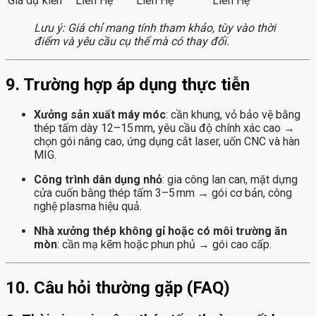
Giá dự kiến
Liên Hệ
Liên Hệ
Liên Hệ
Lưu ý: Giá chỉ mang tính tham khảo, tùy vào thời
điểm và yêu cầu cụ thể mà có thay đổi.
9. Trường hợp áp dụng thực tiễn
Xưởng sản xuất máy móc
: cần khung, vỏ bảo vệ bằng
thép tấm dày 12–15 mm, yêu cầu độ chính xác cao →
chọn gói nâng cao, ứng dụng cắt laser, uốn CNC và hàn
MIG.
Công trình dân dụng nhỏ
: gia công lan can, mặt dựng
cửa cuốn bằng thép tấm 3–5 mm → gói cơ bản, công
nghệ plasma hiệu quả.
Nhà xưởng thép không gỉ hoặc có môi trường ăn
mòn
: cần mạ kẽm hoặc phun phủ → gói cao cấp.
10. Câu hỏi thường gặp (FAQ)