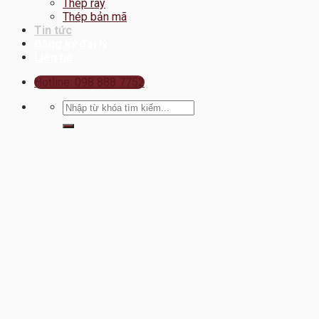
Thép ray
Thép bản mã
Tin tức
Đăng ký đại lý
Liên hệ
Hotline: 098 888 7752
Tìm
kiếm: