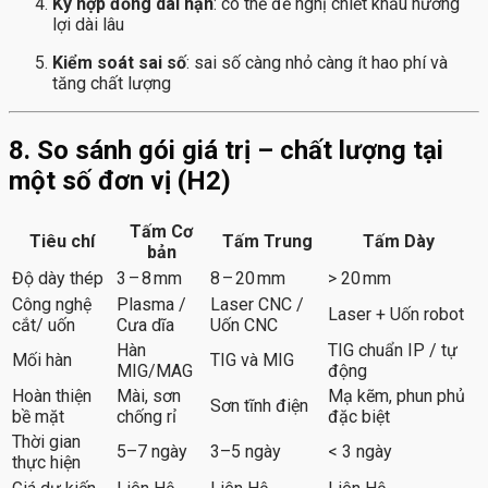
Ký hợp đồng dài hạn
: có thể đề nghị chiết khấu hưởng
lợi dài lâu
Kiểm soát sai số
: sai số càng nhỏ càng ít hao phí và
tăng chất lượng
8. So sánh gói giá trị – chất lượng tại
một số đơn vị (H2)
Tấm Cơ
Tiêu chí
Tấm Trung
Tấm Dày
bản
Độ dày thép
3 – 8 mm
8 – 20 mm
> 20 mm
Công nghệ
Plasma /
Laser CNC /
Laser + Uốn robot
cắt/ uốn
Cưa dĩa
Uốn CNC
Hàn
TIG chuẩn IP / tự
Mối hàn
TIG và MIG
MIG/MAG
động
Hoàn thiện
Mài, sơn
Mạ kẽm, phun phủ
Sơn tĩnh điện
bề mặt
chống rỉ
đặc biệt
Thời gian
5–7 ngày
3–5 ngày
< 3 ngày
thực hiện