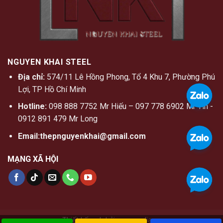
NGUYEN KHAI STEEL
Địa chỉ:
574/11 Lê Hồng Phong, Tổ 4 Khu 7, Phường Phú
Lợi, TP Hồ Chí Minh
Hotline:
098 888 7752 Mr Hiếu – 097 778 6902 Mr Tín -
0912 891 479 Mr Long
Email:thepnguyenkhai@gmail.com
MẠNG XÃ HỘI
Thiết kế web
bởi anvymedia.vn