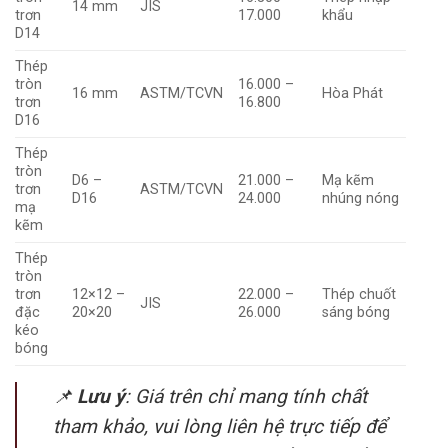
14 mm
JIS
trơn
17.000
khẩu
D14
Thép
tròn
16.000 –
16 mm
ASTM/TCVN
Hòa Phát
trơn
16.800
D16
Thép
tròn
D6 –
21.000 –
Mạ kẽm
trơn
ASTM/TCVN
D16
24.000
nhúng nóng
mạ
kẽm
Thép
tròn
trơn
12×12 –
22.000 –
Thép chuốt
JIS
đặc
20×20
26.000
sáng bóng
kéo
bóng
📌
Lưu ý
: Giá trên chỉ mang tính chất
tham khảo, vui lòng liên hệ trực tiếp để