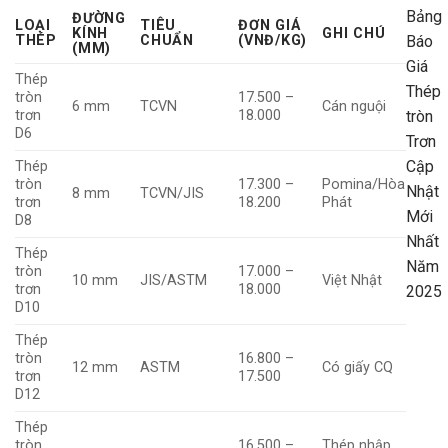
Bảng
ĐƯỜNG
LOẠI
TIÊU
ĐƠN GIÁ
KÍNH
GHI CHÚ
THÉP
CHUẨN
(VNĐ/KG)
Báo
(MM)
Giá
Thép
Thép
tròn
17.500 –
6 mm
TCVN
Cán nguội
trơn
18.000
tròn
D6
Trơn
Cập
Thép
tròn
17.300 –
Pomina/Hòa
Nhật
8 mm
TCVN/JIS
trơn
18.200
Phát
Mới
D8
Nhất
Thép
Năm
tròn
17.000 –
10 mm
JIS/ASTM
Việt Nhật
trơn
18.000
2025
D10
Thép
tròn
16.800 –
12 mm
ASTM
Có giấy CQ
trơn
17.500
D12
Thép
tròn
16.500 –
Thép nhập