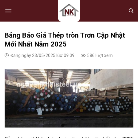
Skip
to
content
Bảng Báo Giá Thép tròn Trơn Cập Nhật
Mới Nhất Năm 2025
Đăng ngày 23/05/2025 lúc: 09:09
586 lượt xem