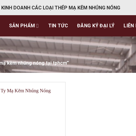
 KINH DOANH CÁC LOẠI THÉP MẠ KẼM NHÚNG NÓNG
SẢN PHẨM
TIN TỨC
ĐĂNG KÝ ĐẠI LÝ
LIÊN
mạ kẽm nhúng nóng tại tphcm”