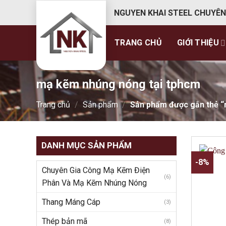
Skip
NGUYEN KHAI STEEL CHUYÊN
to
content
TRANG CHỦ
GIỚI THIỆU
mạ kẽm nhúng nóng tại tphcm
Trang chủ
/
Sản phẩm
/
Sản phẩm được gắn thẻ “
DANH MỤC SẢN PHẨM
-8%
Chuyên Gia Công Mạ Kẽm Điện
(6)
Phân Và Mạ Kẽm Nhúng Nóng
Thang Máng Cáp
(3)
Thép bản mã
(8)