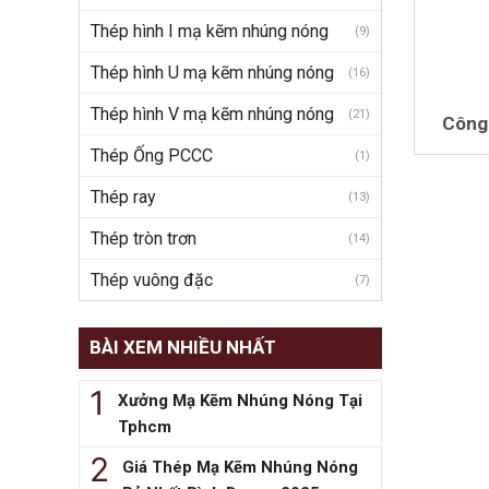
Thép hình I mạ kẽm nhúng nóng
(9)
Thép hình U mạ kẽm nhúng nóng
(16)
Thép hình V mạ kẽm nhúng nóng
(21)
Công
Thép Ống PCCC
(1)
Thép ray
(13)
Thép tròn trơn
(14)
Thép vuông đặc
(7)
BÀI XEM NHIỀU NHẤT
Xưởng Mạ Kẽm Nhúng Nóng Tại
Tphcm
Giá Thép Mạ Kẽm Nhúng Nóng