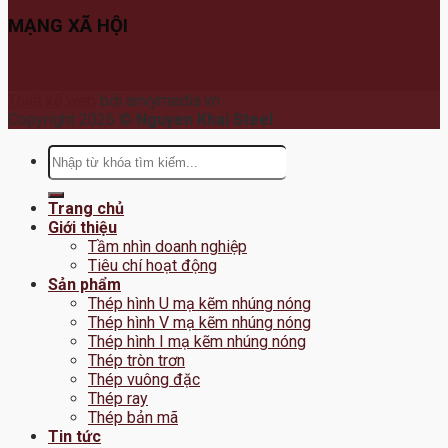
MẠNG XÃ HỘI
Thiết kế web
bởi anvymedia.vn
Copyright 2026 ©
Nguyen Khai Steel
Tìm
kiếm:
Trang chủ
Giới thiệu
Tầm nhìn doanh nghiệp
Tiêu chí hoạt động
Sản phẩm
Thép hình U mạ kẽm nhúng nóng
Thép hình V mạ kẽm nhúng nóng
Thép hình I mạ kẽm nhúng nóng
Thép tròn trơn
Thép vuông đặc
Thép ray
Thép bản mã
Tin tức