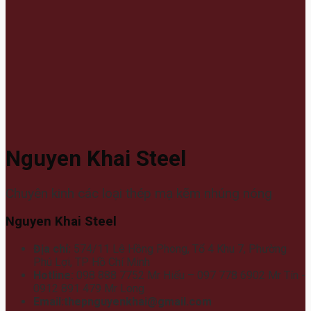
Nguyen Khai Steel
Chuyên kinh các loại thép mạ kẽm nhúng nóng
Nguyen Khai Steel
Địa chỉ:
574/11 Lê Hồng Phong, Tổ 4 Khu 7, Phường
Phú Lợi, TP Hồ Chí Minh
Hotline:
098 888 7752 Mr Hiếu – 097 778 6902 Mr Tín -
0912 891 479 Mr Long
Email:thepnguyenkhai@gmail.com