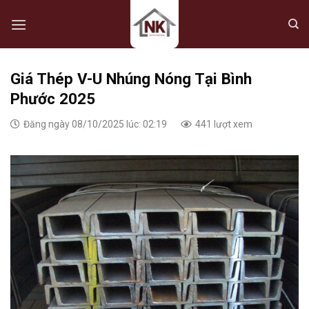
Skip
to
content
Giá Thép V-U Nhúng Nóng Tại Bình
Phước 2025
Đăng ngày 08/10/2025 lúc: 02:19
441 lượt xem