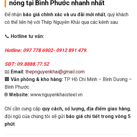
nóng tại Bình Phước nhanh nhất
Để nhận
báo giá chính xác và ưu đãi mới nhất
, quý khách
có thể liên hệ với Thép Nguyên Khải qua các kênh sau:
📞
Hotline tư vấn:
Hotline: 097 778 6902- 0912 891 479.
SĐT: 09.8888.77.52
📧
Email:
thepnguyenkhai@gmail.com
🏢
Văn phòng & kho hàng:
TP. Hồ Chí Minh – Bình Dương –
Bình Phước
🌐
Website:
www.nguyenkhaisteel.vn
Chỉ cần cung cấp
quy cách, số lượng, địa điểm giao hàng
,
đội ngũ của chúng tôi sẽ gửi
báo giá chi tiết trong vòng 5
phút
.