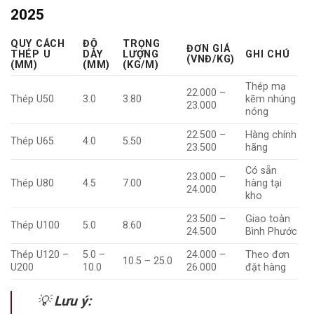
2025
QUY CÁCH
ĐỘ
TRỌNG
ĐƠN GIÁ
THÉP U
DÀY
LƯỢNG
GHI CHÚ
(VNĐ/KG)
(MM)
(MM)
(KG/M)
Thép mạ
22.000 –
Thép U50
3.0
3.80
kẽm nhúng
23.000
nóng
22.500 –
Hàng chính
Thép U65
4.0
5.50
23.500
hãng
Có sẵn
23.000 –
Thép U80
4.5
7.00
hàng tại
24.000
kho
23.500 –
Giao toàn
Thép U100
5.0
8.60
24.500
Bình Phước
Thép U120 –
5.0 –
24.000 –
Theo đơn
10.5 – 25.0
U200
10.0
26.000
đặt hàng
💡
Lưu ý: