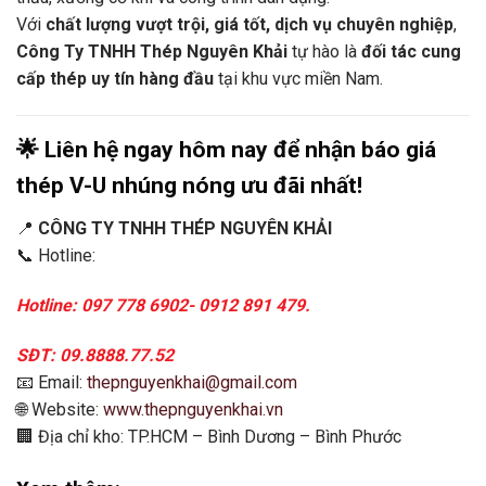
Với
chất lượng vượt trội, giá tốt, dịch vụ chuyên nghiệp
,
Công Ty TNHH Thép Nguyên Khải
tự hào là
đối tác cung
cấp thép uy tín hàng đầu
tại khu vực miền Nam.
🌟
Liên hệ ngay hôm nay để nhận báo giá
thép V-U nhúng nóng ưu đãi nhất!
📍
CÔNG TY TNHH THÉP NGUYÊN KHẢI
📞 Hotline:
Hotline: 097 778 6902- 0912 891 479.
SĐT: 09.8888.77.52
📧 Email:
thepnguyenkhai@gmail.com
🌐 Website:
www.thepnguyenkhai.vn
🏢 Địa chỉ kho: TP.HCM – Bình Dương – Bình Phước