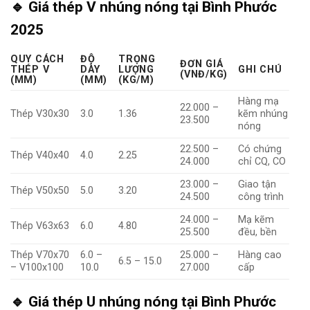
🔹
Giá thép V nhúng nóng tại Bình Phước
2025
QUY CÁCH
ĐỘ
TRỌNG
ĐƠN GIÁ
THÉP V
DÀY
LƯỢNG
GHI CHÚ
(VNĐ/KG)
(MM)
(MM)
(KG/M)
Hàng mạ
22.000 –
Thép V30x30
3.0
1.36
kẽm nhúng
23.500
nóng
22.500 –
Có chứng
Thép V40x40
4.0
2.25
24.000
chỉ CQ, CO
23.000 –
Giao tận
Thép V50x50
5.0
3.20
24.500
công trình
24.000 –
Mạ kẽm
Thép V63x63
6.0
4.80
25.500
đều, bền
Thép V70x70
6.0 –
25.000 –
Hàng cao
6.5 – 15.0
– V100x100
10.0
27.000
cấp
🔹
Giá thép U nhúng nóng tại Bình Phước