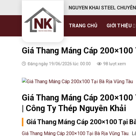
Skip
NGUYEN KHAI STEEL CHUYÊN
to
content
TRANG CHỦ
GIỚI THIỆU
Giá Thang Máng Cáp 200×100 T
Đăng ngày 19/06/2026 lúc: 00:00
98 lượt xem
Giá Thang Máng Cáp 200×100 
| Công Ty Thép Nguyên Khải
Giá Thang Máng Cáp 200×100 Tại Bà
Giá Thang Máng Cáp 200×100 Tại Bà Rịa Vũng Tàu
. L