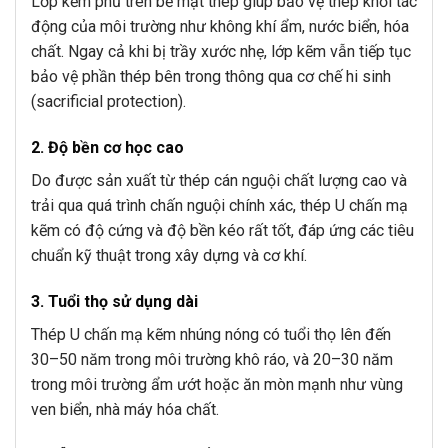
Lớp kẽm phủ trên bề mặt thép giúp bảo vệ thép khỏi tác
động của môi trường như không khí ẩm, nước biển, hóa
chất. Ngay cả khi bị trầy xước nhẹ, lớp kẽm vẫn tiếp tục
bảo vệ phần thép bên trong thông qua cơ chế hi sinh
(sacrificial protection).
2. Độ bền cơ học cao
Do được sản xuất từ thép cán nguội chất lượng cao và
trải qua quá trình chấn nguội chính xác, thép U chấn mạ
kẽm có độ cứng và độ bền kéo rất tốt, đáp ứng các tiêu
chuẩn kỹ thuật trong xây dựng và cơ khí.
3. Tuổi thọ sử dụng dài
Thép U chấn mạ kẽm nhúng nóng có tuổi thọ lên đến
30–50 năm trong môi trường khô ráo, và 20–30 năm
trong môi trường ẩm ướt hoặc ăn mòn mạnh như vùng
ven biển, nhà máy hóa chất.