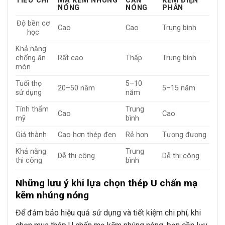
TIÊU CHÍ
MẠ KẼM NHÚNG
CÁN
KẼM ĐIỆN
NÓNG
NÓNG
PHÂN
Độ bền cơ
Cao
Cao
Trung bình
học
Khả năng
chống ăn
Rất cao
Thấp
Trung bình
mòn
Tuổi thọ
5–10
20–50 năm
5–15 năm
sử dụng
năm
Tính thẩm
Trung
Cao
Cao
mỹ
bình
Giá thành
Cao hơn thép đen
Rẻ hơn
Tương đương
Khả năng
Trung
Dễ thi công
Dễ thi công
thi công
bình
Những lưu ý khi lựa chọn thép U chấn mạ
kẽm nhúng nóng
Để đảm bảo hiệu quả sử dụng và tiết kiệm chi phí, khi