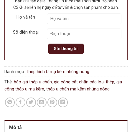
Bạn chỉ cần để lại thông tin theo mẫu bên dưới. Bộ phận
CSKH sẽ liên hệ ngay để tư vấn & chọn sản phẩm cho bạn.
Họ và tên
Số điện thoại
Danh mục:
Thép hình U mạ kẽm nhúng nóng
Thẻ:
báo giá thép u chấn
,
gia công cắt chấn các loại thép
,
gia
công thép u mạ kẽm
,
thép u chấn mạ kẽm nhúng nóng
Mô tả