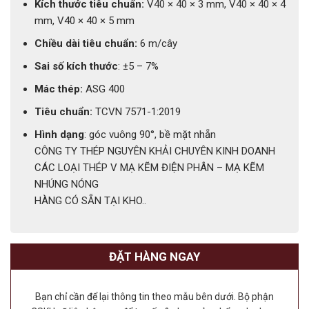
Kích thước tiêu chuẩn:
V40 × 40 × 3 mm, V40 × 40 × 4
mm, V40 × 40 × 5 mm
Chiều dài tiêu chuẩn:
6 m/cây
Sai số kích thước
: ±5 – 7%
Mác thép:
ASG 400
Tiêu chuẩn:
TCVN 7571-1:2019
Hình dạng
: góc vuông 90°, bề mặt nhẵn
CÔNG TY THÉP NGUYÊN KHẢI CHUYÊN KINH DOANH
CÁC LOẠI THÉP V MẠ KẼM ĐIỆN PHÂN – MẠ KẼM
NHÚNG NÓNG
HÀNG CÓ SẴN TẠI KHO..
ĐẶT HÀNG NGAY
Bạn chỉ cần để lại thông tin theo mẫu bên dưới. Bộ phận