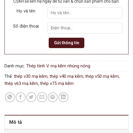
CSKH sẽ liên hệ ngay để tư vấn & chọn sản phẩm cho bạn.
Họ và tên
Số điện thoại
Danh mục:
Thép hình V mạ kẽm nhúng nóng
Thẻ:
thép v30 mạ kẽm
,
thép v40 mạ kẽm
,
thép v50 mạ kẽm
,
thép v63 mạ kẽm
,
thép v75 mạ kẽm
Mô tả